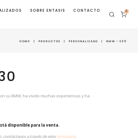
ALIZADOS
SOBRE ENTASIS
CONTACTO
0
HOME
|
PRODUCTOS
|
PERSONALIZADO
|
BMW – E30
30
 con su BMW, ha vivido muchas experiencias y ha
stá disponible para la venta.
o, contáctanos a través de este
formulario
.